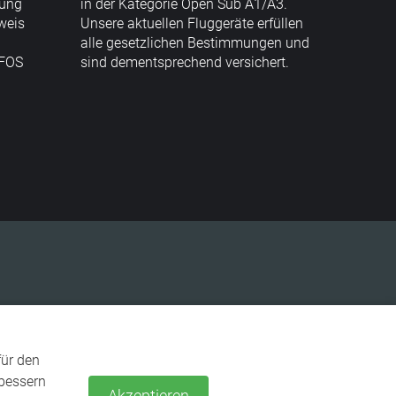
rung
in der Kategorie Open Sub A1/A3.
weis
Unsere aktuellen Fluggeräte erfüllen
alle gesetzlichen Bestimmungen und
NFOS
sind dementsprechend versichert.
e. Darunter zählen Texte sowie Bilder.
nfos dazu gerne bei Kontaktaufnahme.
für den
rbessern
Akzeptieren