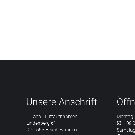
Wir erstellen Ihre perfekten Drohnen-Luftaufna
ungewöhnlichen Perspektiven. Hochwertige (RAW
von 48 Megapixel und faszinierende Spitzen-Vi
Unsere
Anschrift
Öff
ITFach - Luftaufnahmen
Montag b
Lindenberg 61
08:0
D-91555 Feuchtwangen
Samsta