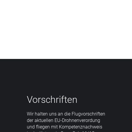
Bilder einrahmen
360° Fotos
360°-Aufnahmen
Referenzen
Videobearbeitung
48 Megapixel
Videos schneiden
4K-HDR Qualität
Vorschriften
Wir halten uns an die Flugvorschriften
der aktuellen EU-Drohnenverordung
und fliegen mit Kompetenznachweis