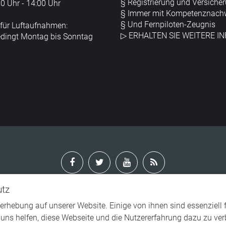
§ Registrierung und Versiche
0 Uhr - 14:00 Uhr
§ Immer mit Kompetenznach
§ Und Fernpiloten-Zeugnis
für Luftaufnahmen:
▷
ERHALTEN SIE WEITERE I
edingt Montag bis Sonntag
utz
te Inhalt unterliegt dem Urheberrecht von Drohnenluftaufnahme.d
tzen Inhalts ist ohne unserer Zustimmung untersagt. Weitere I
rhebung auf unserer Website. Einige von ihnen sind essenziell 
 uns helfen, diese Webseite und die Nutzererfahrung dazu zu ve