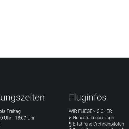
Genehmigung
Geologisch
hmen, Luftbilder und Videos aus
Kommerziell
)-Luftbilder in einer Auflösung
deos in 4K-HDR Qualität.
Landwirtschaft
nungszeiten
Fluginfos
is Freitag
WIR FLIEGEN SICHER
§ Neueste Technologie
0 Uhr - 18:00 Uhr
§ Erfahrene Drohnenpiloten
g