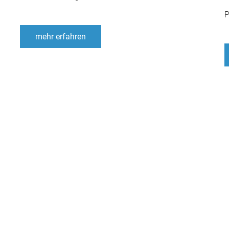
mehr erfahren
ftaufnahme
Fluggeräte
Ausstattung
Einsatzgebiet