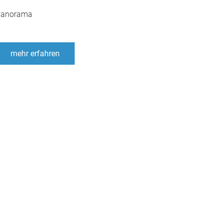
Panorama
mehr erfahren
Flugauskunft
Luftbilder
Flugvorschriften
Vergleich
Bildbearbeitung
Luftvideos