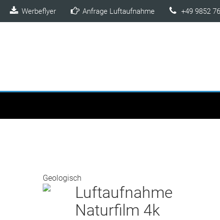
Werbeflyer
Anfrage Luftaufnahme
+49 9852 7
D
r
o
h
n
e
n
L
u
f
t
a
u
f
n
a
h
m
e
.
d
e
Wir fliegen - Sie staunen! ▷ Luftaufnahmen mit der Drohne
Geologisch
Luftaufnahme
Naturfilm 4k