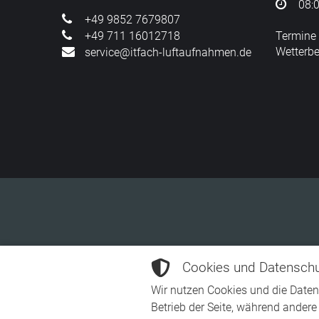
08:0
+49 9852 7679807
+49 711 16012718
Termine 
Wetterb
service@itfach-luftaufnahmen.de
Cookies und Datensch
Jeglicher auf dieser Webseite geliste
Die Verwendung des rechtlich geschü
Wir nutzen Cookies und die Datene
Betrieb der Seite, während andere