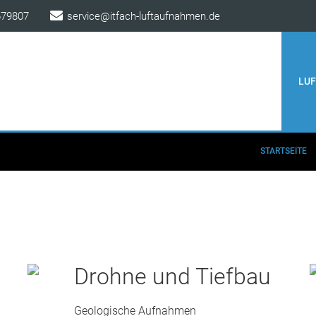
679807
service@itfach-luftaufnahmen.de
STARTSEITE
ANWENDUNGSBEREICH
LU
STARTSEITE
Drohne und Tiefbau
Geologische Aufnahmen