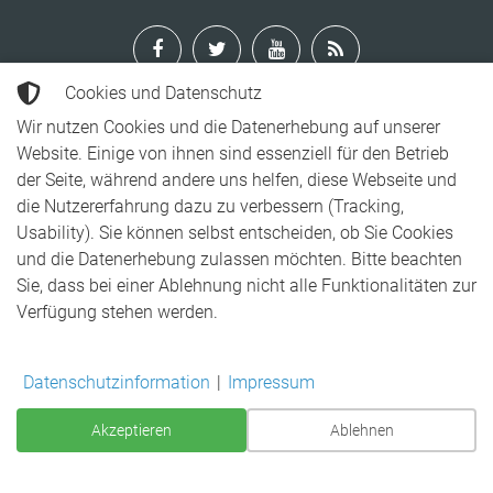
Cookies und Datenschutz
Wir nutzen Cookies und die Datenerhebung auf unserer
Jeglicher auf dieser Webseite gelistete Inhalt unterliegt dem
Website. Einige von ihnen sind essenziell für den Betrieb
Urheberrecht von Drohnenluftaufnahme.de. Darunter zählen
der Seite, während andere uns helfen, diese Webseite und
Texte sowie Bilder.
die Nutzererfahrung dazu zu verbessern (Tracking,
Die Verwendung des rechtlich geschützen Inhalts ist ohne
Usability). Sie können selbst entscheiden, ob Sie Cookies
unserer Zustimmung untersagt. Weitere Infos dazu gerne bei
und die Datenerhebung zulassen möchten. Bitte beachten
Kontaktaufnahme.
Sie, dass bei einer Ablehnung nicht alle Funktionalitäten zur
Verfügung stehen werden.
Copyright ©
2026
|
Impressum
|
Datenschutzerklärung
|
ITFach
- Webhosting
|
ITFach - EDV
| aktualisiert: 27.07.2026
Datenschutzinformation
|
Impressum
Akzeptieren
Ablehnen
Zur Vollversion