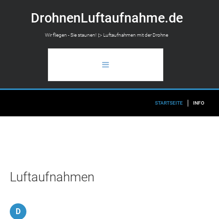
D
r
o
h
n
e
n
L
u
f
t
a
u
f
n
a
h
m
e
.
d
e
Wir fliegen - Sie staunen! ▷ Luftaufnahmen mit der Drohne
STARTSEITE
STARTSEITE
INFO
ANWENDUNGSBEREICH
LUFTAUFNAHMEN
FLUGAUSKUNFT
Luftaufnahmen
INFO
D