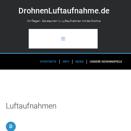
D
r
o
h
n
e
n
L
u
f
t
a
u
f
n
a
h
m
e
.
d
e
Wir fliegen - Sie staunen! ▷ Luftaufnahmen mit der Drohne
STARTSEITE
STARTSEITE
INFO
NEWS
UNSERE GEWINNSPIELE
ANWENDUNGSBEREICH
LUFTAUFNAHMEN
FLUGAUSKUNFT
Luftaufnahmen
INFO
D