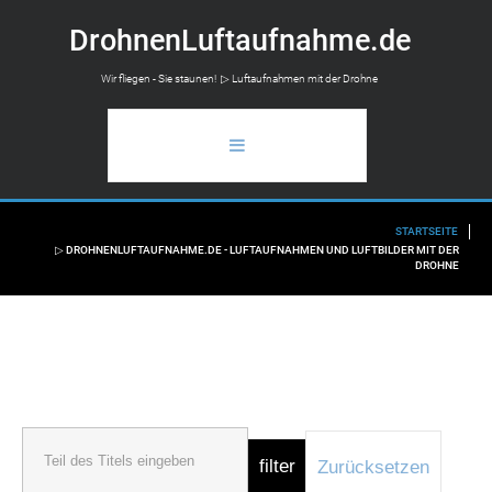
D
r
o
h
n
e
n
L
u
f
t
a
u
f
n
a
h
m
e
.
d
e
Wir fliegen - Sie staunen! ▷ Luftaufnahmen mit der Drohne
STARTSEITE
STARTSEITE
▷ DROHNENLUFTAUFNAHME.DE - LUFTAUFNAHMEN UND LUFTBILDER MIT DER
DROHNE
ANWENDUNGSBEREICH
LUFTAUFNAHMEN
FLUGAUSKUNFT
INFO
filter
Zurücksetzen