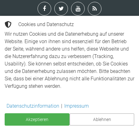
Cookies und Datenschutz
Wir nutzen Cookies und die Datenerhebung auf unserer
Jeglicher auf dieser Webseite gelistete Inhalt unterliegt dem
Website. Einige von ihnen sind essenziell für den Betrieb
Urheberrecht von Drohnenluftaufnahme.de. Darunter zählen
der Seite, während andere uns helfen, diese Webseite und
Texte sowie Bilder.
die Nutzererfahrung dazu zu verbessern (Tracking,
Die Verwendung des rechtlich geschützen Inhalts ist ohne
Usability). Sie können selbst entscheiden, ob Sie Cookies
unserer Zustimmung untersagt. Weitere Infos dazu gerne bei
und die Datenerhebung zulassen möchten. Bitte beachten
Kontaktaufnahme.
Sie, dass bei einer Ablehnung nicht alle Funktionalitäten zur
Copyright ©
2026
|
Impressum
|
Datenschutzerklärung
|
ITFach
Verfügung stehen werden.
- Webhosting
|
ITFach - EDV
| aktualisiert: 26.07.2026
Datenschutzinformation
|
Impressum
Akzeptieren
Ablehnen
Zur Vollversion