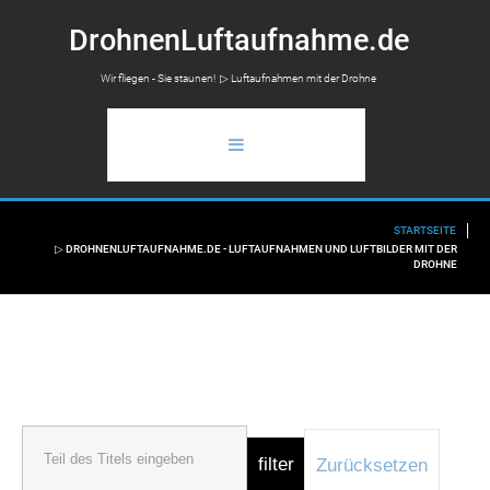
D
r
o
h
n
e
n
L
u
f
t
a
u
f
n
a
h
m
e
.
d
e
Wir fliegen - Sie staunen! ▷ Luftaufnahmen mit der Drohne
STARTSEITE
STARTSEITE
▷ DROHNENLUFTAUFNAHME.DE - LUFTAUFNAHMEN UND LUFTBILDER MIT DER
DROHNE
ANWENDUNGSBEREICH
LUFTAUFNAHMEN
FLUGAUSKUNFT
INFO
filter
Zurücksetzen