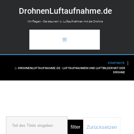
D
r
o
h
n
e
n
L
u
f
t
a
u
f
n
a
h
m
e
.
d
e
Wir fliegen - Sie staunen! ▷ Luftaufnahmen mit der Drohne
STARTSEITE
STARTSEITE
▷ DROHNENLUFTAUFNAHME.DE - LUFTAUFNAHMEN UND LUFTBILDER MIT DER
DROHNE
ANWENDUNGSBEREICH
LUFTAUFNAHMEN
FLUGAUSKUNFT
INFO
filter
Zurücksetzen