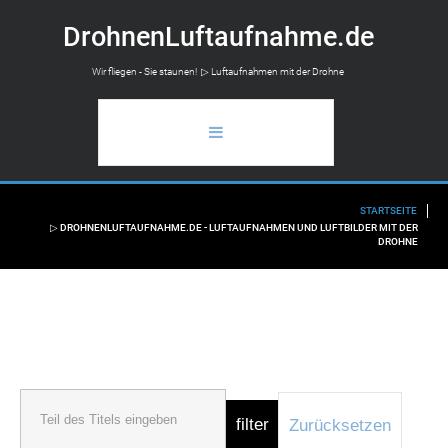
D
r
o
h
n
e
n
L
u
f
t
a
u
f
n
a
h
m
e
.
d
e
Wir fliegen - Sie staunen! ▷ Luftaufnahmen mit der Drohne
STARTSEITE
STARTSEITE
▷ DROHNENLUFTAUFNAHME.DE - LUFTAUFNAHMEN UND LUFTBILDER MIT DER
DROHNE
ANWENDUNGSBEREICH
LUFTAUFNAHMEN
FLUGAUSKUNFT
INFO
filter
Zurücksetzen