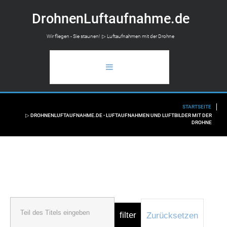
D
r
o
h
n
e
n
L
u
f
t
a
u
f
n
a
h
m
e
.
d
e
Wir fliegen - Sie staunen! ▷ Luftaufnahmen mit der Drohne
STARTSEITE
STARTSEITE
▷ DROHNENLUFTAUFNAHME.DE - LUFTAUFNAHMEN UND LUFTBILDER MIT DER
DROHNE
ANWENDUNGSBEREICH
LUFTAUFNAHMEN
FLUGAUSKUNFT
INFO
filter
Zurücksetzen