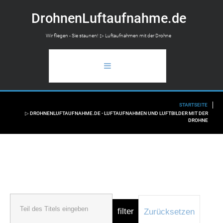
D
r
o
h
n
e
n
L
u
f
t
a
u
f
n
a
h
m
e
.
d
e
Wir fliegen - Sie staunen! ▷ Luftaufnahmen mit der Drohne
STARTSEITE
STARTSEITE
▷ DROHNENLUFTAUFNAHME.DE - LUFTAUFNAHMEN UND LUFTBILDER MIT DER
DROHNE
ANWENDUNGSBEREICH
LUFTAUFNAHMEN
FLUGAUSKUNFT
INFO
filter
Zurücksetzen